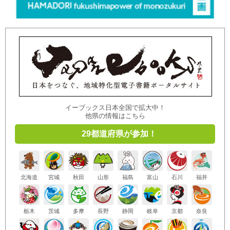
イーブックス日本全国で拡大中！
他県の情報はこちら
29都道府県が参加！
北海道
宮城
秋田
山形
福島
富山
石川
福井
栃木
茨城
多摩
長野
静岡
岐阜
京都
奈良