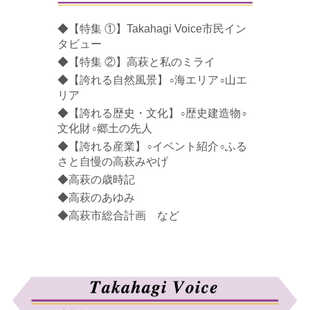
◆【特集 ①】Takahagi Voice市民イン
タビュー
◆【特集 ②】高萩と私のミライ
◆【誇れる自然風景】
海エリア
山エ
○
○
リア
◆【誇れる歴史・文化】
歴史建造物
○
○
文化財
郷土の先人
○
◆【誇れる産業】
イベント紹介
ふる
○
○
さと自慢の高萩みやげ
◆高萩の歳時記
◆高萩のあゆみ
◆高萩市総合計画 など