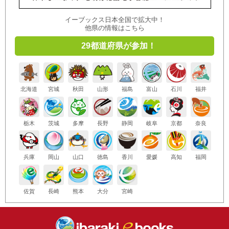
イーブックス日本全国で拡大中！
他県の情報はこちら
29都道府県が参加！
北海道
宮城
秋田
山形
福島
富山
石川
福井
栃木
茨城
多摩
長野
静岡
岐阜
京都
奈良
兵庫
岡山
山口
徳島
香川
愛媛
高知
福岡
佐賀
長崎
熊本
大分
宮崎