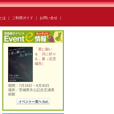
ksとは
｜
ご利用ガイド
｜
お問い合せ
｜
ールebooks
かみすebooks
らいebooks
ごかebooks
「星に願い
oks
いばらき広報ナビ
を 月に祈り
books
O-taful
ちっと行ってみっけ？
を」展（北茨
ング
いばらき防災の本棚
城市）
運営会社
ご利用ガイド
よくある質問
合わせ
掲載の方法
掲載規約
キュリティポリシー
動作環境
期間：7月18日 ~ 8月30日
場所：茨城県天心記念五浦美
術館