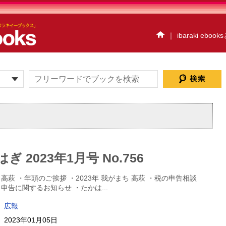
｜
ibaraki eboo
イベント情報
ハイスク
だいごebooks
おおあ
茨城県北ジオパークebo
アクアワールド・大洗e
ウォーキングハイキ
ibaraki ebooksとは
サイトマップ
お問い
 2023年1月号 No.756
個人情報保護方針
セ
プレスルーム
萩 ・年頭のご挨拶 ・2023年 我がまち 高萩 ・税の申告相談
申告に関するお知らせ ・たかは
...
広報
2023年01月05日