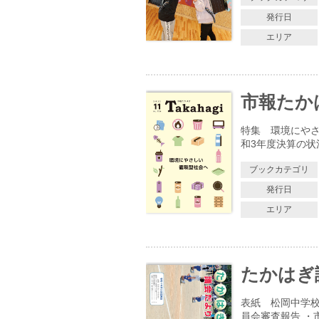
発行日
エリア
市報たかはぎ
特集 環境にやさ
和3年度決算の状
ブックカテゴリ
発行日
エリア
たかはぎ議
表紙 松岡中学校
員会審査報告 ・