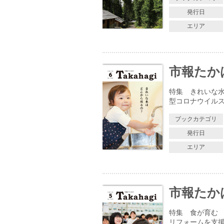
発行日
エリア
市報たかはぎ
特集 きれいな水
型コロナウイルス
ブックカテゴリ
発行日
エリア
市報たかはぎ
特集 食が育む 
リフォームを支援