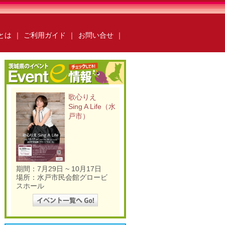
ksとは
｜
ご利用ガイド
｜
お問い合せ
｜
ールebooks
かみすebooks
らいebooks
ごかebooks
歌心りえ
oks
いばらき広報ナビ
Sing A Life（水
books
O-taful
ちっと行ってみっけ？
戸市）
ング
いばらき防災の本棚
運営会社
ご利用ガイド
よくある質問
合わせ
掲載の方法
掲載規約
キュリティポリシー
動作環境
期間：7月29日 ~ 10月17日
場所：水戸市民会館グロービ
スホール