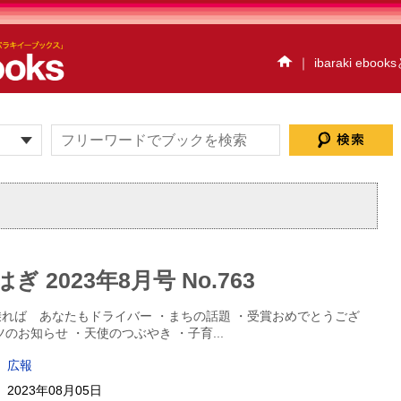
｜
ibaraki eboo
イベント情報
ハイスク
だいごebooks
おおあ
茨城県北ジオパークebo
アクアワールド・大洗e
ウォーキングハイキ
ibaraki ebooksとは
サイトマップ
お問い
 2023年8月号 No.763
個人情報保護方針
セ
プレスルーム
れば あなたもドライバー ・まちの話題 ・受賞おめでとうござ
ツのお知らせ ・天使のつぶやき ・子育
...
広報
2023年08月05日