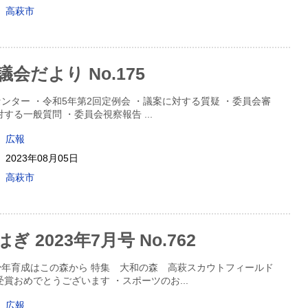
高萩市
会だより No.175
ンター ・令和5年第2回定例会 ・議案に対する質疑 ・委員会審
対する一般質問 ・委員会視察報告
...
広報
2023年08月05日
高萩市
 2023年7月号 No.762
年育成はこの森から 特集 大和の森 高萩スカウトフィールド
受賞おめでとうございます ・スポーツのお
...
広報