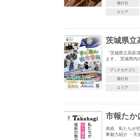
発行日
エリア
茨城県立
「茨城県立高萩清
ます。 茨城県内
ブックカテゴリ
発行日
エリア
市報たかはぎ
表紙 私たちが切
事魅力紹介 ・天