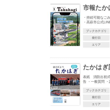
市報たかはぎ
・持続可能なごみ
・高萩市公式LI
ブックカテゴリ
発行日
エリア
たかはぎ議
表紙 消防出初式
告 ・一般質問 
ブックカテゴリ
発行日
エリア