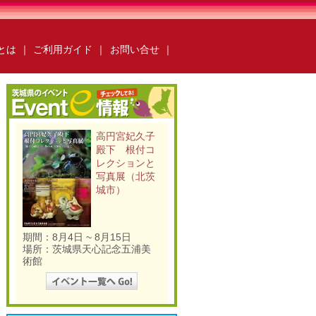
ksとは
｜
ご利用ガイド
｜
お問い合せ
｜
ールebooks
かみすebooks
らいebooks
ごかebooks
高円宮妃久子
oks
いばらき広報ナビ
殿下 根付コ
books
O-taful
ちっと行ってみっけ？
レクションと
ング
いばらき防災の本棚
写真展（北茨
運営会社
ご利用ガイド
よくある質問
城市）
合わせ
掲載の方法
掲載規約
キュリティポリシー
動作環境
期間：8月4日 ~ 8月15日
場所：茨城県天心記念五浦美
術館