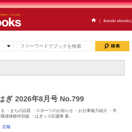
｜
ibaraki eboo
イベント情報
ハイスク
だいごebooks
おおあ
茨城県北ジオパークebo
アクアワールド・大洗e
ウォーキングハイキ
ibaraki ebooksとは
サイトマップ
お問い
個人情報保護方針
セ
 2026年8月号 No.799
プレスルーム
る ・まちの話題 ・スポーツのお知らせ ・お仕事魅力紹介 ・市
職場体験特別版 ・はぎッズ応援隊 募
...
広報