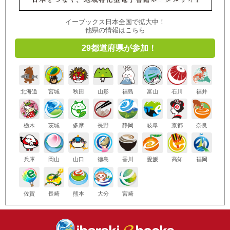
イーブックス日本全国で拡大中！
他県の情報はこちら
29都道府県が参加！
北海道
宮城
秋田
山形
福島
富山
石川
福井
栃木
茨城
多摩
長野
静岡
岐阜
京都
奈良
兵庫
岡山
山口
徳島
香川
愛媛
高知
福岡
佐賀
長崎
熊本
大分
宮崎