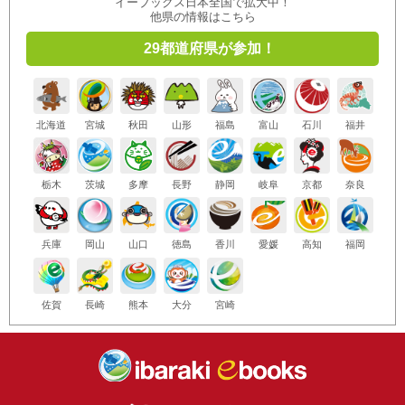
イーブックス日本全国で拡大中！
他県の情報はこちら
29都道府県が参加！
北海道
宮城
秋田
山形
福島
富山
石川
福井
栃木
茨城
多摩
長野
静岡
岐阜
京都
奈良
兵庫
岡山
山口
徳島
香川
愛媛
高知
福岡
佐賀
長崎
熊本
大分
宮崎