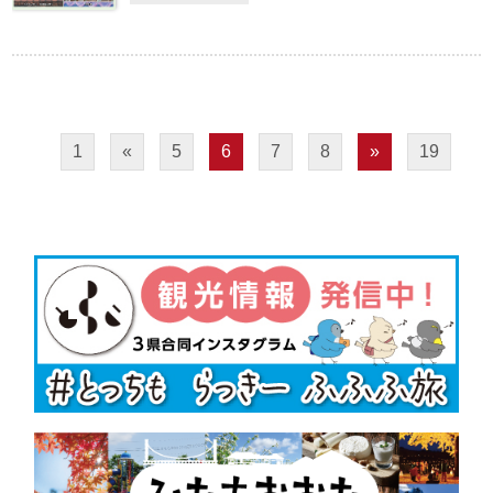
1
«
5
6
7
8
»
19