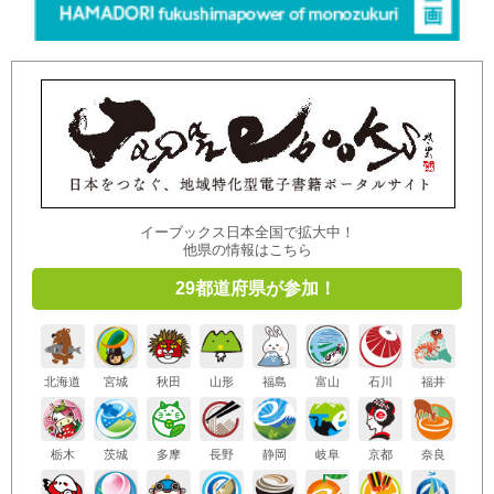
イーブックス日本全国で拡大中！
他県の情報はこちら
29都道府県が参加！
北海道
宮城
秋田
山形
福島
富山
石川
福井
栃木
茨城
多摩
長野
静岡
岐阜
京都
奈良