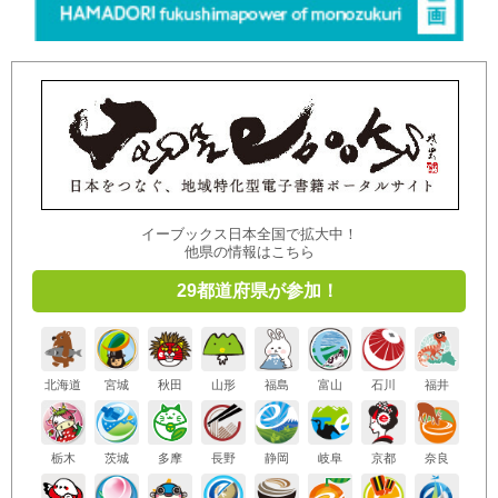
イーブックス日本全国で拡大中！
他県の情報はこちら
29都道府県が参加！
北海道
宮城
秋田
山形
福島
富山
石川
福井
栃木
茨城
多摩
長野
静岡
岐阜
京都
奈良