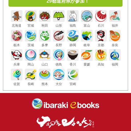
29都道府県が参加！
北海道
宮城
秋田
山形
福島
富山
石川
福井
栃木
茨城
多摩
長野
静岡
岐阜
京都
奈良
兵庫
岡山
山口
徳島
香川
愛媛
高知
福岡
佐賀
長崎
熊本
大分
宮崎