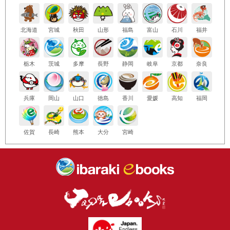
北海道
宮城
秋田
山形
福島
富山
石川
福井
栃木
茨城
多摩
長野
静岡
岐阜
京都
奈良
兵庫
岡山
山口
徳島
香川
愛媛
高知
福岡
佐賀
長崎
熊本
大分
宮崎