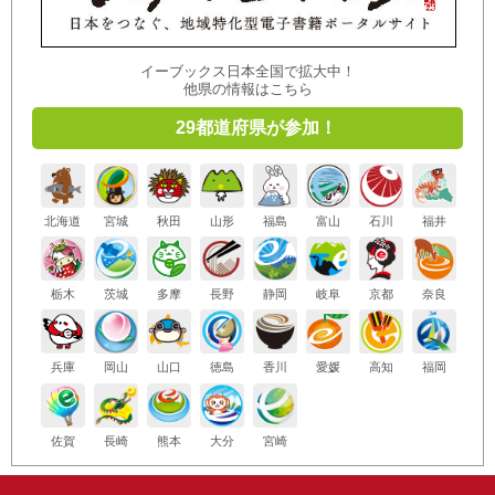
イーブックス日本全国で拡大中！
他県の情報はこちら
29都道府県が参加！
北海道
宮城
秋田
山形
福島
富山
石川
福井
栃木
茨城
多摩
長野
静岡
岐阜
京都
奈良
兵庫
岡山
山口
徳島
香川
愛媛
高知
福岡
佐賀
長崎
熊本
大分
宮崎