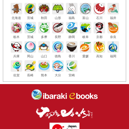
北海道
宮城
秋田
山形
福島
富山
石川
福井
栃木
茨城
多摩
長野
静岡
岐阜
京都
奈良
兵庫
岡山
山口
徳島
香川
愛媛
高知
福岡
佐賀
長崎
熊本
大分
宮崎