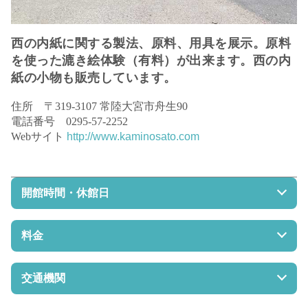
西の内紙に関する製法、原料、用具を展示。原料
を使った漉き絵体験（有料）が出来ます。西の内
紙の小物も販売しています。
住所 〒319-3107 常陸大宮市舟生90
電話番号 0295-57-2252
Webサイト
http://www.kaminosato.com
開館時間・休館日
開館時間 9:00～17:30
休館日 毎週水曜日、年末年始（12/30～1/1）
料金
見学は無料、但し要予約（漉き絵体験1300円要予約）
交通機関
JR水郡線中舟生駅より徒歩5分
常磐自動車道那珂ICより25㎞