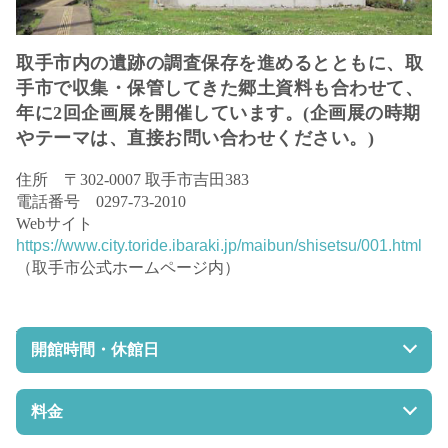
取手市内の遺跡の調査保存を進めるとともに、取
手市で収集・保管してきた郷土資料も合わせて、
年に2回企画展を開催しています。(企画展の時期
やテーマは、直接お問い合わせください。)
住所 〒302-0007 取手市吉田383
電話番号 0297-73-2010
Webサイト
https://www.city.toride.ibaraki.jp/maibun/shisetsu/001.html
（取手市公式ホームページ内）
開館時間・休館日
開館時間 9:00～17:00
休館日 土・日・祝日・年末年始（12/29～1/3）（企画展
料金
開催期間中は月曜日に変更。ただし、月曜日が祝日の場合
は翌日）