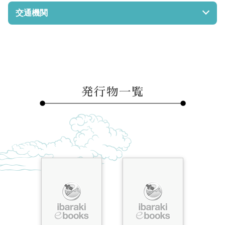
無料
交通機関
取手駅東口から大利根交通バスで吉田下車、または関東鉄
常磐自動車道谷和原ICより国道294号線約30分
道バス龍ケ崎、光風台行きで青柳南下車、コミュニティバ
ス中央循環東ルート、東南部ルート、小堀ルートで取手東
小入口下車、いずれも徒歩約10分
発行物一覧