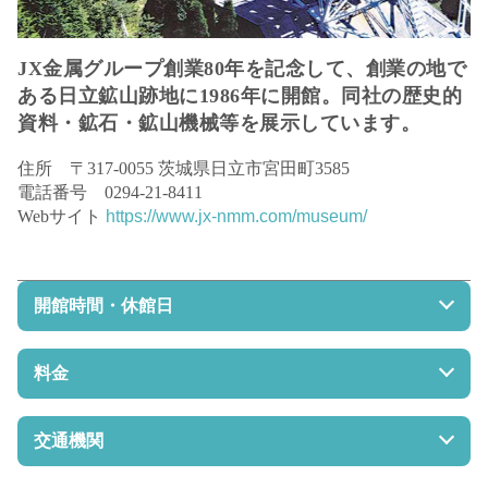
JX金属グループ創業80年を記念して、創業の地で
ある日立鉱山跡地に1986年に開館。同社の歴史的
資料・鉱石・鉱山機械等を展示しています。
住所 〒317-0055 茨城県日立市宮田町3585
電話番号 0294-21-8411
Webサイト
https://www.jx-nmm.com/museum/
開館時間・休館日
開館時間 9:00～16:00（受付は15:30まで）
休館日 月曜日、祝日、年末年始、会社記念日10月第2金
料金
曜日
無料（団体は要予約）
交通機関
JR常磐線日立駅中央口よりタクシーで約20分
JR常磐線日立駅中央口より東河内行きバスで約25分「日
常磐自動車道日立中央ICより10分