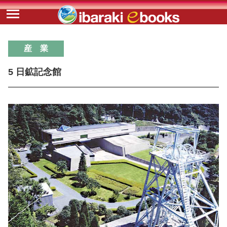
産 業
5 日鉱記念館