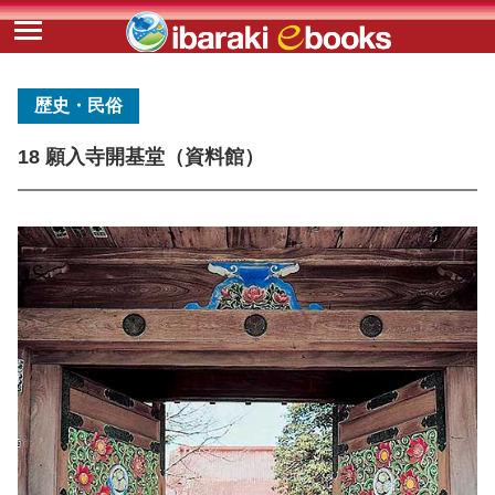
歴史・民俗
18 願入寺開基堂（資料館）