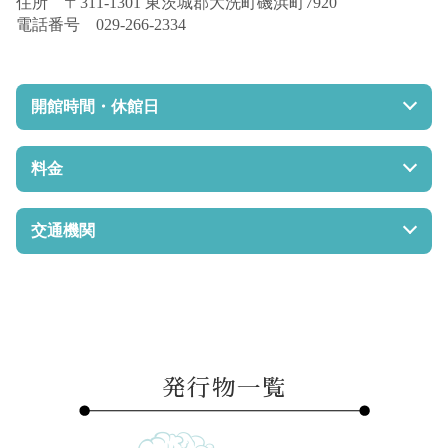
住所 〒311-1301 東茨城郡大洗町磯浜町7920
電話番号 029-266-2334
開館時間・休館日
開館時間 9:30～16:30
休館日 無休
料金
懇志
交通機関
鹿島臨海鉄道大洗鹿島線「大洗駅」より那珂湊方面行きバ
ス「簡保センター入口」下車 徒歩5分。またはタクシーで
約10分。
発行物一覧