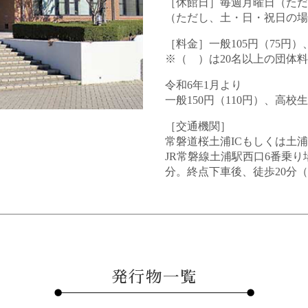
［休館日］毎週月曜日（ただ
（ただし、土・日・祝日の場合
［料金］一般105円（75円）
※（ ）は20名以上の団体
令和6年1月より
一般150円（110円）、高校
［交通機関］
常磐道桜土浦ICもしくは土浦
JR常磐線土浦駅西口6番乗り
分。終点下車後、徒歩20分（1
発行物一覧