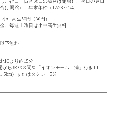
し、祝日・振替休日の場合は開館）、祝日の翌日
は開館）、年末年始（12/28～1/4）
、小中高生50円（30円）
料金、毎週土曜日は小中高生無料
生以下無料
北ICより約15分
場からJRバス関東「イオンモール土浦」行き10
.5km）またはタクシー5分