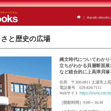
｜
ibaraki eboo
るさと歴史の広場
イベント情報
ハイスク
だいごebooks
おおあ
茨城県北ジオパークebo
アクアワールド・大洗e
縄文時代についてわかり
ウォーキングハイキ
立ちがわかる貝層断面展
ibaraki ebooksとは
など総合的に上高津貝塚
サイトマップ
お問い
個人情報保護方針
セ
住所 〒300-0811 土浦市上高
プレスルーム
電話番号 029-826-7111
Webサイト
https://www.city.t
［開館時間］9:00～16:30