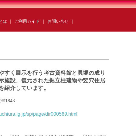
ksとは
｜
ご利用ガイド
｜
お問い合せ
｜
ールebooks
かみすebooks
らいebooks
ごかebooks
oks
いばらき広報ナビ
books
O-taful
ちっと行ってみっけ？
やすく展示を行う考古資料館と貝塚の成り
ング
いばらき防災の本棚
示施設、復元された掘立柱建物や竪穴住居
運営会社
ご利用ガイド
よくある質問
を紹介しています。
合わせ
掲載の方法
掲載規約
キュリティポリシー
動作環境
津1843
suchiura.lg.jp/sp/page/dir000569.html