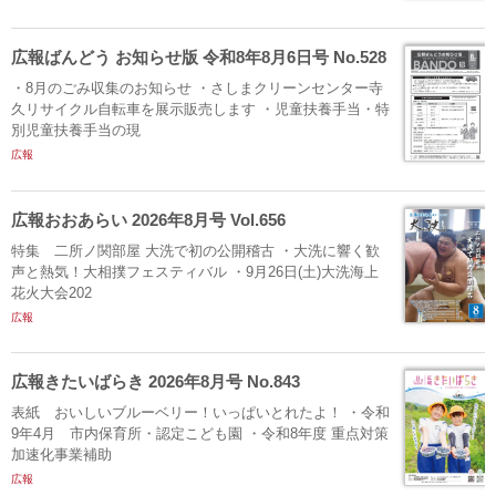
広報ばんどう お知らせ版 令和8年8月6日号 No.528
・8月のごみ収集のお知らせ ・さしまクリーンセンター寺
久リサイクル自転車を展示販売します ・児童扶養手当・特
別児童扶養手当の現
広報
広報おおあらい 2026年8月号 Vol.656
特集 二所ノ関部屋 大洗で初の公開稽古 ・大洗に響く歓
声と熱気！大相撲フェスティバル ・9月26日(土)大洗海上
花火大会202
広報
広報きたいばらき 2026年8月号 No.843
表紙 おいしいブルーベリー！いっぱいとれたよ！ ・令和
9年4月 市内保育所・認定こども園 ・令和8年度 重点対策
加速化事業補助
広報