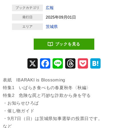
広報
ブックカテゴリ
2025年09月01日
発行日
茨城県
エリア
ブックを見る
X
Facebook
Line
Threads
Pocket
Hatena
表紙 IBARAKI is Blossoming
特集1 いばらき食べもの春夏秋冬〈秋編〉
特集2 危険な罠と巧妙な詐欺から身を守る
・お知らせひろば
・催し物ガイド
・9月7日（日）は茨城県知事選挙の投票日です。
など