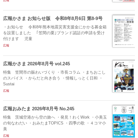
広報
広報かさま お知らせ版 令和8年8月6日 第8-9号
・お知らせ 令和8年熊本地震災害支援金にかかる募金箱
を設置しました ｢笠間の栗｣ブランド認証の申請を受け
付けます 児童
広報
広報かさま 2026年8月号 vol.245
特集 笠間市の賑わいづくり ・市長コラム ・まちおこし
のスパイス ・からだと向き合う ・情報しっとく日和 ・
Sustai
広報
広報おみたま 2026年8月号 No.245
特集 茨城空港から空の旅へ ・発見！わくWork ・小美玉
の旬なわだい ・おみたまTOPICS ・四季の歌 ・４コマ小
美
広報