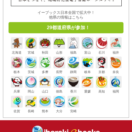
イーブックス日本全国で拡大中！
他県の情報はこちら
29都道府県が参加！
北海道
宮城
秋田
山形
福島
富山
石川
福井
栃木
茨城
多摩
長野
静岡
岐阜
京都
奈良
兵庫
岡山
山口
徳島
香川
愛媛
高知
福岡
佐賀
長崎
熊本
大分
宮崎