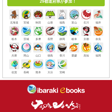
29都道府県が参加！
北海道
宮城
秋田
山形
福島
富山
石川
福井
栃木
茨城
多摩
長野
静岡
岐阜
京都
奈良
兵庫
岡山
山口
徳島
香川
愛媛
高知
福岡
佐賀
長崎
熊本
大分
宮崎