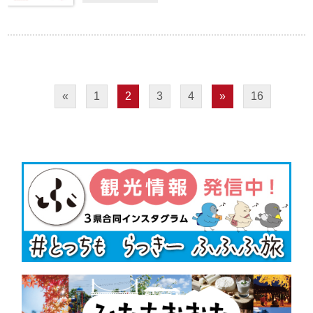
«
1
2
3
4
»
16