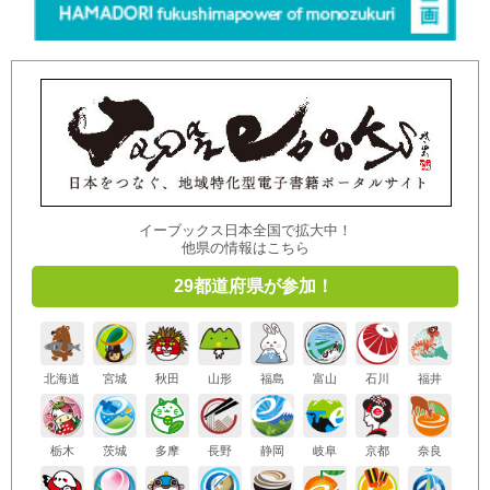
イーブックス日本全国で拡大中！
他県の情報はこちら
29都道府県が参加！
北海道
宮城
秋田
山形
福島
富山
石川
福井
栃木
茨城
多摩
長野
静岡
岐阜
京都
奈良