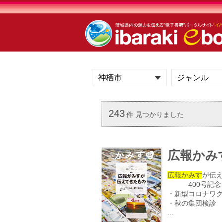
243
件 見つかりました
広報かみす 
広報かみす
が伝
400号記念
・新型コロナワ
・秋の集団検診
...