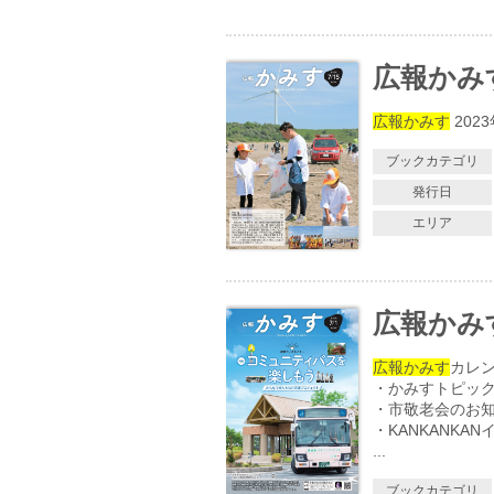
広報かみす 
広報かみす
202
ブックカテゴリ
発行日
エリア
広報かみす 
広報かみす
カレ
・かみすトピッ
・市敬老会のお
・KANKANKA
...
ブックカテゴリ