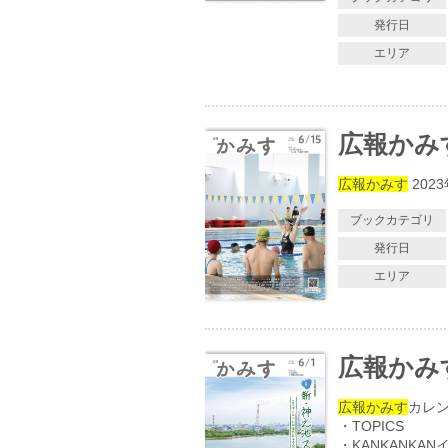
発行日
エリア
広報かみす 
広報かみす
202
ブックカテゴリ
発行日
エリア
広報かみす 
広報かみす
カレ
・TOPICS
・KANKANKA