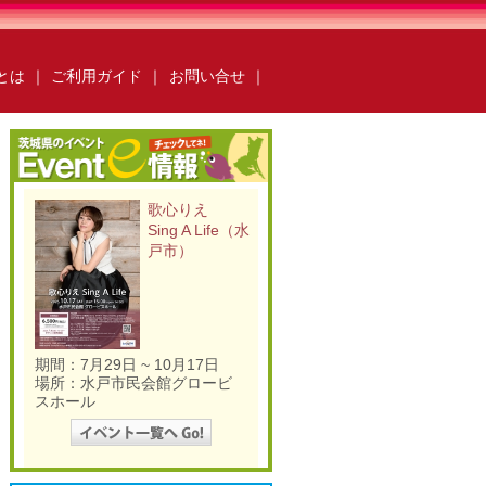
ksとは
｜
ご利用ガイド
｜
お問い合せ
｜
ールebooks
かみすebooks
らいebooks
ごかebooks
歌心りえ
oks
いばらき広報ナビ
Sing A Life（水
books
O-taful
ちっと行ってみっけ？
戸市）
ング
いばらき防災の本棚
運営会社
ご利用ガイド
よくある質問
合わせ
掲載の方法
掲載規約
キュリティポリシー
動作環境
期間：7月29日 ~ 10月17日
場所：水戸市民会館グロービ
スホール