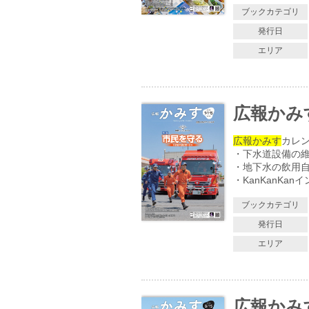
ブックカテゴリ
発行日
エリア
広報かみす 
広報かみす
カレ
・下水道設備の
・地下水の飲用
・KanKanKa
ブックカテゴリ
発行日
エリア
広報かみす 