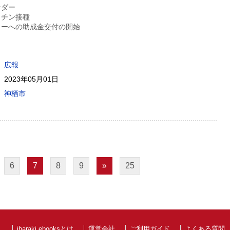
ンダー
クチン接種
ターへの助成金交付の開始
広報
2023年05月01日
神栖市
6
7
8
9
»
25
ibaraki ebooksとは
運営会社
ご利用ガイド
よくある質問