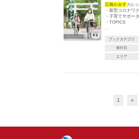
広報かみす
カレ
・新型コロナワ
・子育てサポー
・TOPICS
...
ブックカテゴリ
発行日
エリア
1
«