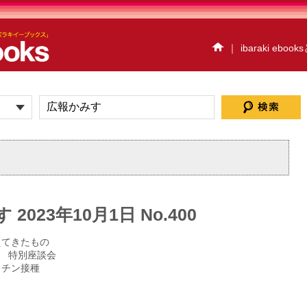
｜
ibaraki eboo
イベント情報
ハイスク
だいごebooks
おおあ
茨城県北ジオパークebo
アクアワールド・大洗e
ウォーキングハイキ
ibaraki ebooksとは
サイトマップ
お問い
2023年10月1日 No.400
個人情報保護方針
セ
プレスルーム
えてきたもの
 特別座談会
クチン接種