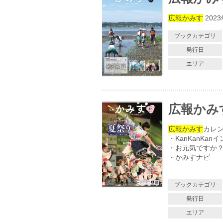
広報かみす
202
ブックカテゴリ
発行日
エリア
広報かみす 
広報かみす
カレ
・KanKanKa
・お元気ですか
・かみすナビ
...
ブックカテゴリ
発行日
エリア