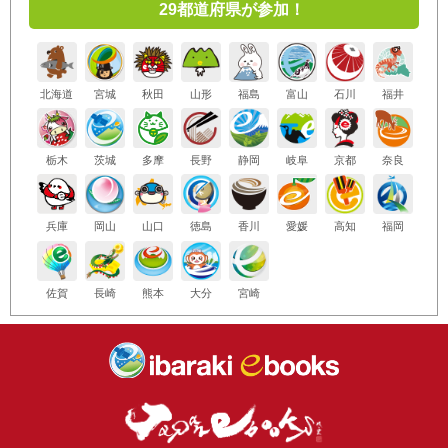
29都道府県が参加！
北海道
宮城
秋田
山形
福島
富山
石川
福井
栃木
茨城
多摩
長野
静岡
岐阜
京都
奈良
兵庫
岡山
山口
徳島
香川
愛媛
高知
福岡
佐賀
長崎
熊本
大分
宮崎