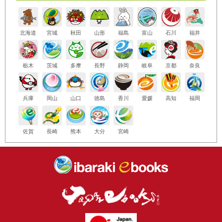
北海道
宮城
秋田
山形
福島
富山
石川
福井
栃木
茨城
多摩
長野
静岡
岐阜
京都
奈良
兵庫
岡山
山口
徳島
香川
愛媛
高知
福岡
佐賀
長崎
熊本
大分
宮崎