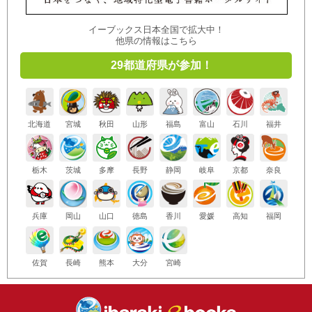
イーブックス日本全国で拡大中！
他県の情報はこちら
29都道府県が参加！
北海道
宮城
秋田
山形
福島
富山
石川
福井
栃木
茨城
多摩
長野
静岡
岐阜
京都
奈良
兵庫
岡山
山口
徳島
香川
愛媛
高知
福岡
佐賀
長崎
熊本
大分
宮崎