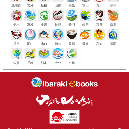
北海道
宮城
秋田
山形
福島
富山
石川
福井
栃木
茨城
多摩
長野
静岡
岐阜
京都
奈良
兵庫
岡山
山口
徳島
香川
愛媛
高知
福岡
佐賀
長崎
熊本
大分
宮崎