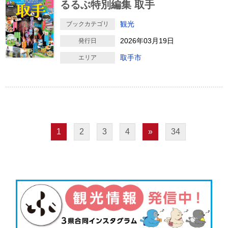
るるぶ特別編集 取手
観光
ブックカテゴリ
2026年03月19日
発行日
取手市
エリア
1
2
3
4
»
34