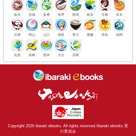
栃木
茨城
多摩
長野
静岡
岐阜
京都
奈良
兵庫
岡山
山口
徳島
香川
愛媛
高知
福岡
佐賀
長崎
熊本
大分
宮崎
Copyright 2026 ibaraki ebooks. All rights reserved./ibaraki ebooks 実
行委員会