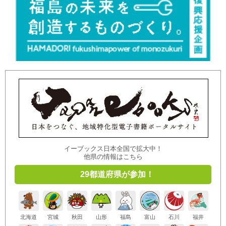
イーブックス日本全国で拡大中！
他県の情報はこちら
29都道府県が参加！
北海道
宮城
秋田
山形
福島
富山
石川
福井